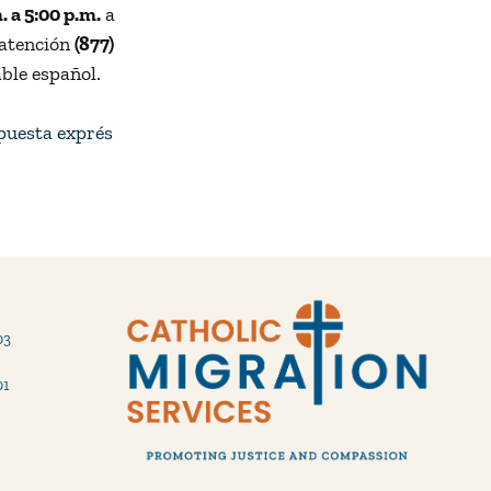
. a 5:00 p.m.
a
 atención
(877)
ble español.
puesta exprés
03
01