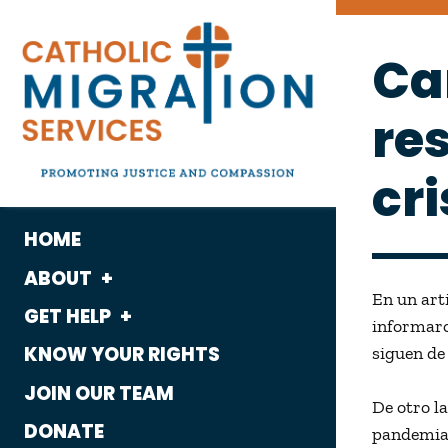
Ca
re
cr
HOME
ABOUT
En un art
GET HELP
What We Do
informaro
KNOW YOUR RIGHTS
siguen de
Housing
Who We Are
JOIN OUR TEAM
Immigration
De otro l
History
DONATE
pandemia 
Employment