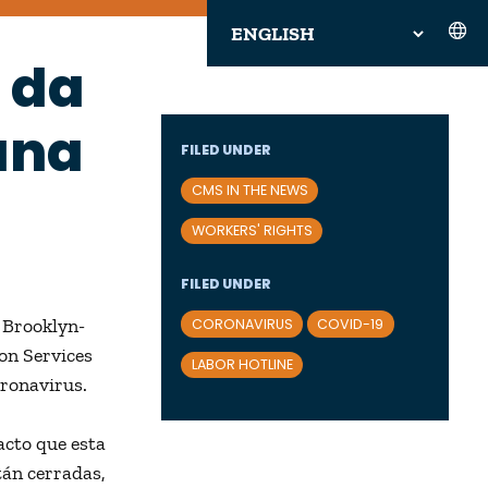
 da
una
FILED UNDER
CMS IN THE NEWS
WORKERS' RIGHTS
FILED UNDER
e Brooklyn-
CORONAVIRUS
COVID-19
on Services
LABOR HOTLINE
oronavirus.
acto que esta
tán cerradas,