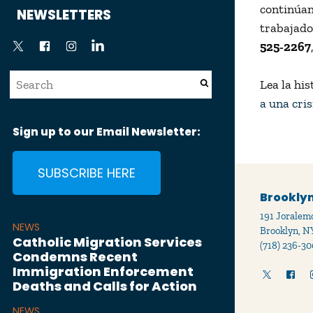
News
continúan
NEWSLETTERS
trabajado
525-2267
Lea la hi
a una cri
Sign up to our Email Newsletter:
SUBSCRIBE HERE
Brooklyn
191 Joralemo
NEWS
Brooklyn, N
Catholic Migration Services
(718) 236-30
Condemns Recent
Immigration Enforcement
Deaths and Calls for Action
NEWS