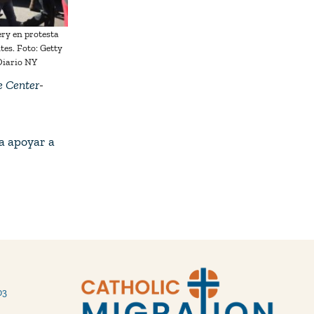
ry en protesta
es. Foto: Getty
Diario NY
e Center
-
ra apoyar a
03