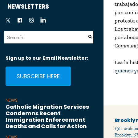
News
trabajado
NEWSLETTERS
pan como 
protesta a
Los traba
por aboga
Community
Sign up to our Email Newsletter:
Lea la hi
quienes y
SUBSCRIBE HERE
NEWS
Catholic Migration Services
Condemns Recent
Immigration Enforcement
Brooklyn
Deaths and Calls for Action
191 Joralemo
Brooklyn, N
NEWS