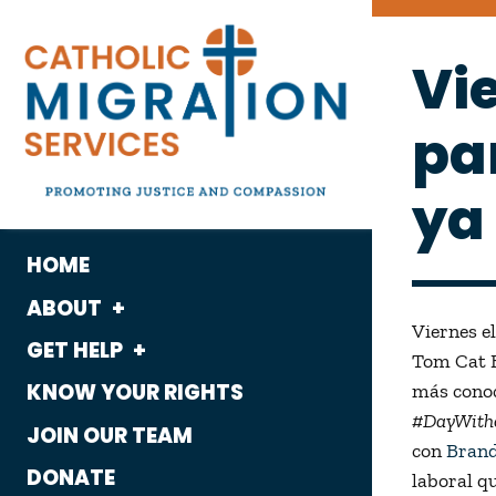
Vie
pa
ya
HOME
ABOUT
Viernes el
GET HELP
What We Do
Tom Cat B
KNOW YOUR RIGHTS
más conoc
Housing
Who We Are
#DayWith
JOIN OUR TEAM
Immigration
con
Bran
History
DONATE
laboral qu
Employment