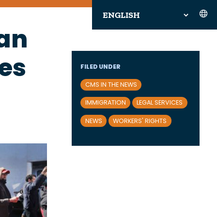
pan
es
FILED UNDER
CMS IN THE NEWS
IMMIGRATION
LEGAL SERVICES
NEWS
WORKERS' RIGHTS