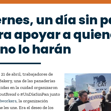
rnes, un día sin 
ra apoyar a quien
 no lo harán
 21 de abril, trabajadores de
akery, una de las panaderías
idas en la cuidad organizaron
outBread
o #UnDíaSinPan junto
dworkers
, la organización
e les une. Era el deseo de los