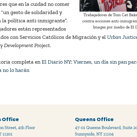
res que en la cuidad no comer
“un gesto de solidaridad y
Trabajadores de Tom Cat Bake
 la política anti-inmigrante”.
contra acciones anti-inmigrant
Images por medio de El 
jadores están representados
dos con Servicios Católicos de Migración y el
Urban Justic
 Development Project
.
storia completa en
El Diario NY
:
Viernes, un día sin pan pa
a no lo harán
 Office
Queens Office
n Street, 4th Floor
47-01 Queens Boulevard, Suite 2
Y 11201
Sunnyside, NY 11104