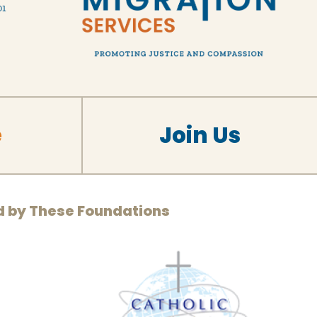
01
e
Join Us
d by These Foundations